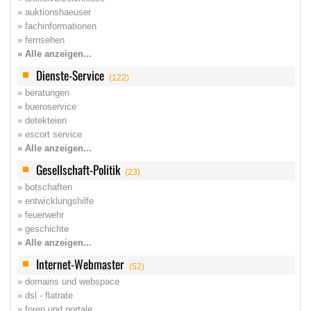
» auktionshaeuser
» fachinformationen
» fernsehen
» Alle anzeigen...
Dienste-Service
(122)
» beratungen
» bueroservice
» detekteien
» escort service
» Alle anzeigen...
Gesellschaft-Politik
(23)
» botschaften
» entwicklungshilfe
» feuerwehr
» geschichte
» Alle anzeigen...
Internet-Webmaster
(52)
» domains und webspace
» dsl - flatrate
» foren und portale