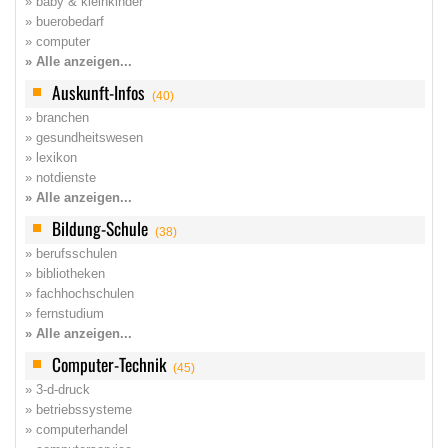
» baby & kleinkinder
» buerobedarf
» computer
» Alle anzeigen...
Auskunft-Infos
(40)
» branchen
» gesundheitswesen
» lexikon
» notdienste
» Alle anzeigen...
Bildung-Schule
(38)
» berufsschulen
» bibliotheken
» fachhochschulen
» fernstudium
» Alle anzeigen...
Computer-Technik
(45)
» 3-d-druck
» betriebssysteme
» computerhandel